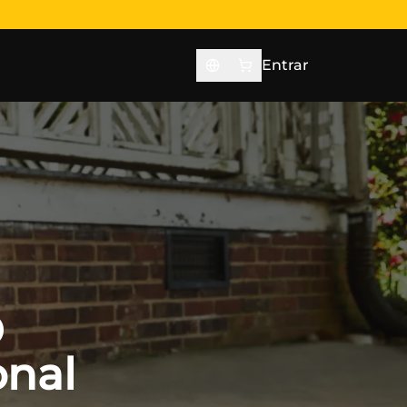
Entrar
O
onal