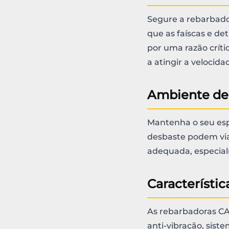
Segure a rebarbad
que as faíscas e de
por uma razão críti
a atingir a velocid
Ambiente de
Mantenha o seu espa
desbaste podem viaj
adequada, especial
Característi
As rebarbadoras CA
anti-vibração, sis