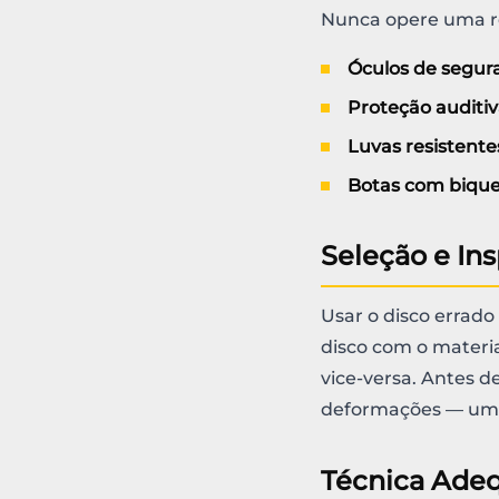
Nunca opere uma r
Óculos de segura
Proteção auditi
Luvas resistente
Botas com bique
Seleção e In
Usar o disco errad
disco com o materia
vice-versa. Antes de
deformações — um 
Técnica Ade