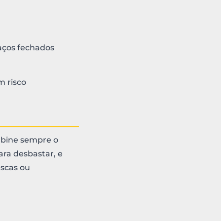
aços fechados
m risco
mbine sempre o
ara desbastar, e
ascas ou