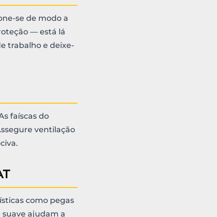
one-se de modo a
roteção — está lá
e trabalho e deixe-
As faíscas do
Assegure ventilação
civa.
AT
ísticas como pegas
e suave ajudam a