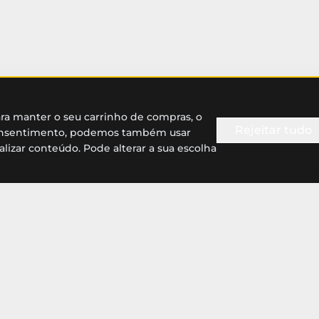
ra manter o seu carrinho de compras, o
Rejeitar tudo
 consentimento, podemos também usar
lizar conteúdo. Pode alterar a sua escolha
Assistência Técnica